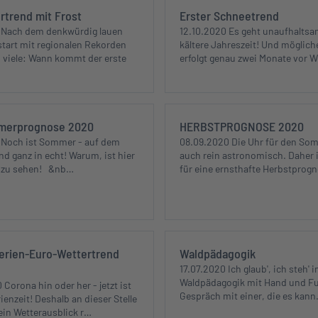
trend mit Frost
Erster Schneetrend
 Nach dem denkwürdig lauen
12.10.2020 Es geht unaufhaltsam
art mit regionalen Rekorden
kältere Jahreszeit! Und möglich
h viele: Wann kommt der erste
erfolgt genau zwei Monate vor 
merprognose 2020
HERBSTPROGNOSE 2020
 Noch ist Sommer - auf dem
08.09.2020 Die Uhr für den Som
nd ganz in echt! Warum, ist hier
auch rein astronomisch. Daher i
& zu sehen! &nb…
für eine ernsthafte Herbstprog
rien-Euro-Wettertrend
Waldpädagogik
17.07.2020 Ich glaub', ich steh' 
Waldpädagogik mit Hand und Fu
Corona hin oder her - jetzt ist
Gespräch mit einer, die es kan
enzeit! Deshalb an dieser Stelle
 ein Wetterausblick r…