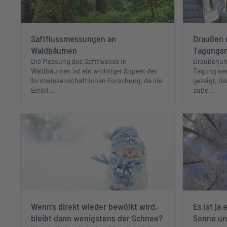
Saftflussmessungen an
Draußen m
Waldbäumen
Tagungsmo
Die Messung des Saftflusses in
Draußenunt
Waldbäumen ist ein wichtiger Aspekt der
Tagung we
forstwissenschaftlichen Forschung, da sie
gezeigt, d
Einbli…
auße…
Wenn‘s direkt wieder bewölkt wird,
Es ist ja
bleibt dann wenigstens der Schnee?
Sonne un