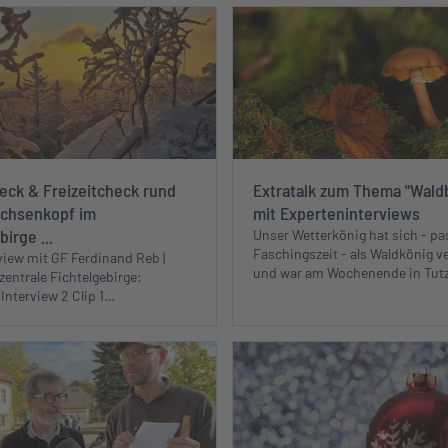
eck & Freizeitcheck rund
Extratalk zum Thema "Wald
chsenkopf im
mit Experteninterviews
irge ...
Unser Wetterkönig hat sich - pa
Faschingszeit - als Waldkönig ve
rview mit GF Ferdinand Reb |
und war am Wochenende in Tut
entrale Fichtelgebirge:
 Interview 2 Clip 1…