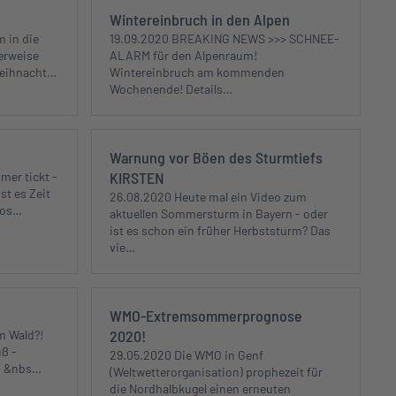
Wintereinbruch in den Alpen
 in die
19.09.2020 BREAKING NEWS >>> SCHNEE-
erweise
ALARM für den Alpenraum!
Weihnacht…
Wintereinbruch am kommenden
Wochenende! Details…
Warnung vor Böen des Sturmtiefs
KIRSTEN
mer tickt -
st es Zeit
26.08.2020 Heute mal ein Video zum
nos…
aktuellen Sommersturm in Bayern - oder
ist es schon ein früher Herbststurm? Das
vie…
WMO-Extremsommerprognose
2020!
im Wald?!
ß -
29.05.2020 Die WMO in Genf
n. &nbs…
(Weltwetterorganisation) prophezeit für
die Nordhalbkugel einen erneuten