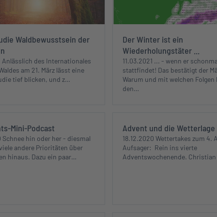
udie Waldbewusstsein der
Der Winter ist ein
en
Wiederholungstäter ...
 Anlässlich des Internationales
11.03.2021 ... - wenn er schonma
Waldes am 21. März lässt eine
stattfindet! Das bestätigt der M
udie tief blicken, und z…
Warum und mit welchen Folgen 
den…
ts-Mini-Podcast
Advent und die Wetterlage
 Schnee hin oder her - diesmal
18.12.2020 Wettertakes zum 4. 
 viele andere Prioritäten über
Aufsager: Rein ins vierte
n hinaus. Dazu ein paar…
Adventswochenende. Christia