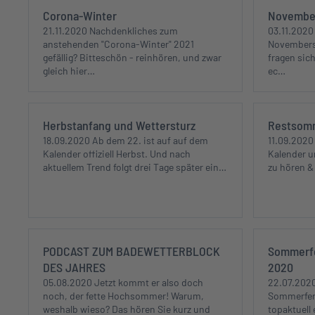
Corona-Winter
November
21.11.2020 Nachdenkliches zum
03.11.2020
anstehenden "Corona-Winter" 2021
Novemberst
gefällig? Bitteschön - reinhören, und zwar
fragen sic
gleich hier…
ec…
Herbstanfang und Wettersturz
Restsom
18.09.2020 Ab dem 22. ist auf auf dem
11.09.2020
Kalender offiziell Herbst. Und nach
Kalender u
aktuellem Trend folgt drei Tage später ein…
zu hören 
PODCAST ZUM BADEWETTERBLOCK
Sommerfe
DES JAHRES
2020
05.08.2020 Jetzt kommt er also doch
22.07.2020 
noch, der fette Hochsommer! Warum,
Sommerferi
weshalb wieso? Das hören Sie kurz und
topaktuell