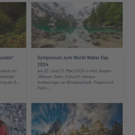
boden"
Symposium zum World Water Day
2024
ssend zur
am 22. Und 23. März 2024 in Hof, Bayern:
rkleidet
„Wasser, Seen, Zukunft. Heraus­
zing am S…
forderungen an Wissen­schaft, Praxis und
Politi…