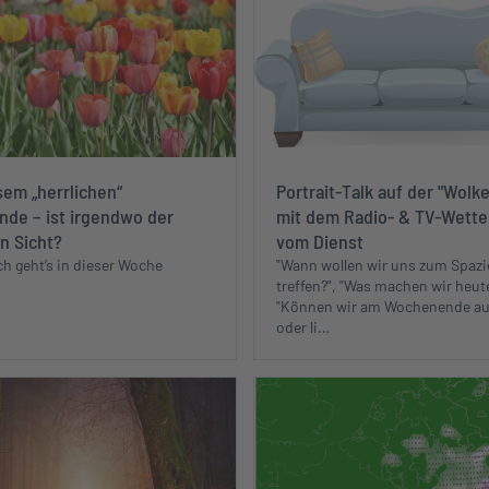
em „herrlichen“
Portrait-Talk auf der "Wol
de – ist irgendwo der
mit dem Radio- & TV-Wett
in Sicht?
vom Dienst
ch geht’s in dieser Woche
"Wann wollen wir uns zum Spazi
treffen?", "Was machen wir heute
"Können wir am Wochenende au
oder li…